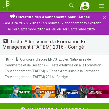
Basc
Retour
la
×
Ouverture des Abonnements pour l'Année
navi
Scolaire 2026-2027
: Les nouveaux abonnements expirent
le 1er Septembre 2027 au lieu du 1er Septembre 2026.
Test d'Admission à la Formation En
Management (TAFEM) 2016 - Corrigé
Concours d'accès ENCG (Écoles Nationales de
Commerce et de Gestion)
Tests d'Admission à la Formation
En Management (TAFEM)
Test d'Admission à la Formation
En Management (TAFEM) 2016 - Corrigé