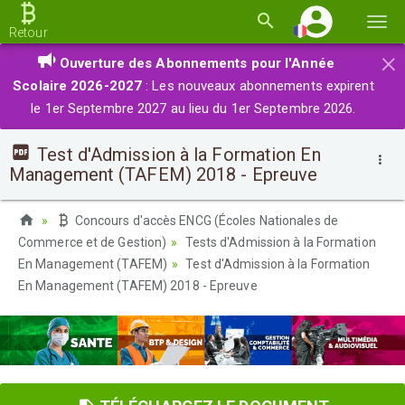
Basc
Retour
la
×
Ouverture des Abonnements pour l'Année
navi
Scolaire 2026-2027
: Les nouveaux abonnements expirent
le 1er Septembre 2027 au lieu du 1er Septembre 2026.
Test d'Admission à la Formation En
Management (TAFEM) 2018 - Epreuve
Concours d'accès ENCG (Écoles Nationales de
Commerce et de Gestion)
Tests d'Admission à la Formation
En Management (TAFEM)
Test d'Admission à la Formation
En Management (TAFEM) 2018 - Epreuve