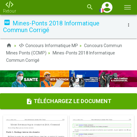
Basc
Retour
la
Mines-Ponts 2018 Informatique
navi
Commun Corrigé
Concours Informatique MP
Concours Commun
Mines Ponts (CCMP)
Mines-Ponts 2018 Informatique
Commun Corrigé
TÉLÉCHARGEZ LE DOCUMENT