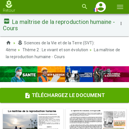
Basc
Retour
la
La maîtrise de la reproduction humaine -
navi
Cours
Sciences de la Vie et de la Terre (SVT):
4ème
Thème 2 : Le vivant et son évolution
La maîtrise de
la reproduction humaine - Cours
TÉLÉCHARGEZ LE DOCUMENT