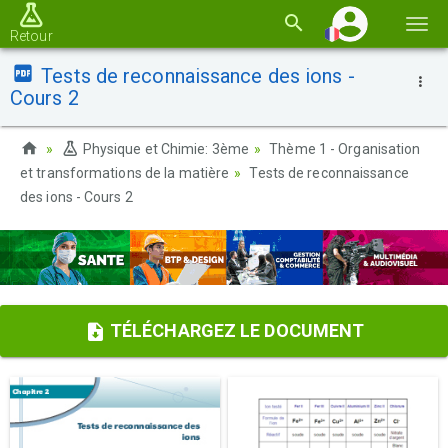
Basc
Retour
la
Tests de reconnaissance des ions -
navi
Cours 2
Physique et Chimie: 3ème
Thème 1 - Organisation
et transformations de la matière
Tests de reconnaissance
des ions - Cours 2
TÉLÉCHARGEZ LE DOCUMENT