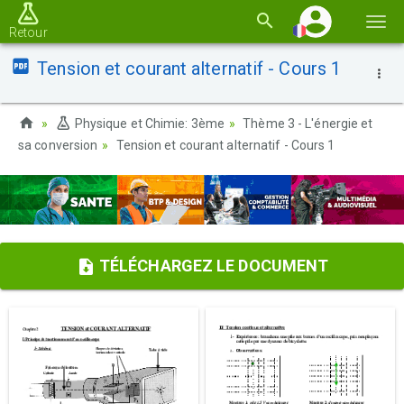
Basc
Retour
la
Tension et courant alternatif - Cours 1
navi
Physique et Chimie: 3ème
Thème 3 - L'énergie et
sa conversion
Tension et courant alternatif - Cours 1
TÉLÉCHARGEZ LE DOCUMENT