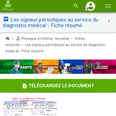
Basc
Retour
la
Les signaux périodiques au service du
navi
diagnostic médical - Fiche résumé
Physique et Chimie: Seconde
Fiches
résumés
Les signaux périodiques au service du diagnostic
médical - Fiche résumé
TÉLÉCHARGEZ LE DOCUMENT