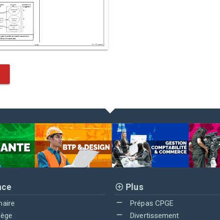
nce
Plus
maire
Prépas CPGE
lège
Divertissement