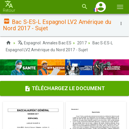
Basc
Retour
la
Bac S-ES-L Espagnol LV2 Amérique du
navi
Nord 2017 - Sujet
Espagnol: Annales Bac ES
2017
Bac S-ES-L
Espagnol LV2 Amérique du Nord 2017 - Sujet
TÉLÉCHARGEZ LE DOCUMENT