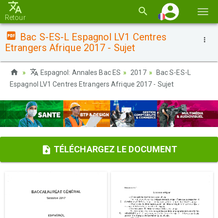
Basc
Retour
la
Bac S-ES-L Espagnol LV1 Centres
navi
Etrangers Afrique 2017 - Sujet
Espagnol: Annales Bac ES
2017
Bac S-ES-L
Espagnol LV1 Centres Etrangers Afrique 2017 - Sujet
TÉLÉCHARGEZ LE DOCUMENT