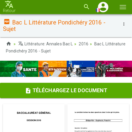
Basc
Retour
la
Bac L Littérature Pondichéry 2016 -
navi
Sujet
Littérature: Annales Bac L
2016
Bac L Littérature
Pondichéry 2016 - Sujet
TÉLÉCHARGEZ LE DOCUMENT