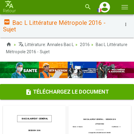
Basc
Retour
la
Bac L Littérature Métropole 2016 -
navi
Sujet
Littérature: Annales Bac L
2016
Bac L Littérature
Métropole 2016 - Sujet
TÉLÉCHARGEZ LE DOCUMENT