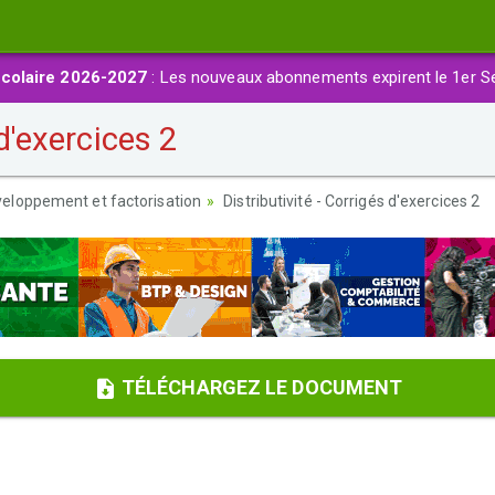
colaire 2026-2027
: Les nouveaux abonnements expirent le 1er S
 d'exercices 2
eloppement et factorisation
Distributivité - Corrigés d'exercices 2
TÉLÉCHARGEZ LE DOCUMENT