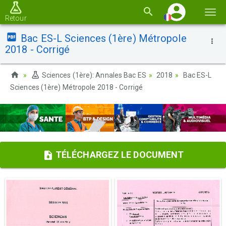
Basc
Retour
la
Bac ES-L Sciences (1ère) Métropole
navi
2018 - Corrigé
Sciences (1ère): Annales Bac ES
2018
Bac ES-L
Sciences (1ère) Métropole 2018 - Corrigé
TÉLÉCHARGEZ LE DOCUMENT