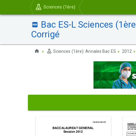
Sciences (1ère)
Bac ES-L Sciences (1ère
Corrigé
Sciences (1ère): Annales Bac ES
2012