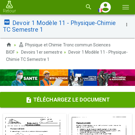
Basc
Retour
la
Devoir 1 Modèle 11 - Physique-Chimie
navi
TC Semestre 1
Physique et Chimie Tronc commun Sciences
BIOF
Devoirs 1er semestre
Devoir 1 Modèle 11 - Physique-
Chimie TC Semestre 1
TÉLÉCHARGEZ LE DOCUMENT