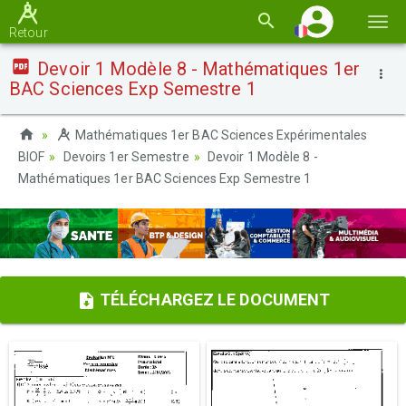
Basc
Retour
la
Devoir 1 Modèle 8 - Mathématiques 1er
navi
BAC Sciences Exp Semestre 1
Mathématiques 1er BAC Sciences Expérimentales
BIOF
Devoirs 1er Semestre
Devoir 1 Modèle 8 -
Mathématiques 1er BAC Sciences Exp Semestre 1
TÉLÉCHARGEZ LE DOCUMENT