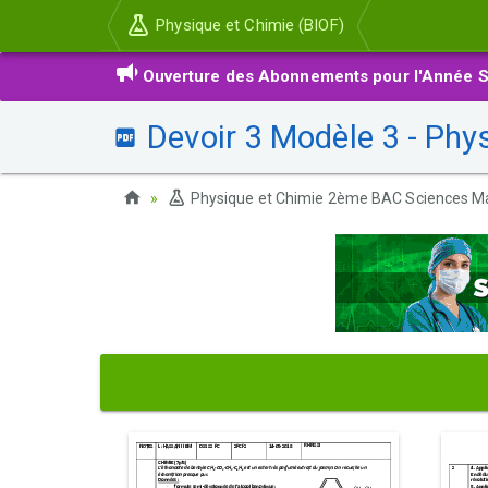
Physique et Chimie (BIOF)
Ouverture des Abonnements pour l'Année S
Devoir 3 Modèle 3 - Phy
Physique et Chimie 2ème BAC Sciences M