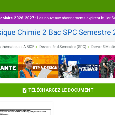
colaire 2026-2027
: Les nouveaux abonnements expirent le 1er S
sique Chimie 2 Bac SPC Semestre 
athématiques A BIOF
Devoirs 2nd Semestre (SPC)
Devoir 3 Modè
TÉLÉCHARGEZ LE DOCUMENT