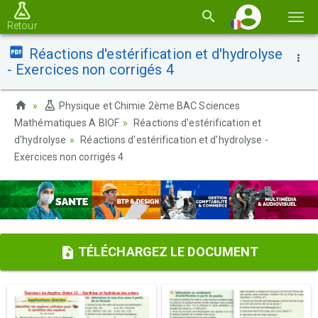
Basc
Retour
la
Réactions d'estérification et d'hydrolyse
navi
- Exercices non corrigés 4
Physique et Chimie 2ème BAC Sciences
Mathématiques A BIOF
Réactions d'estérification et
d'hydrolyse
Réactions d'estérification et d'hydrolyse -
Exercices non corrigés 4
TÉLÉCHARGEZ LE DOCUMENT