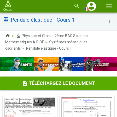
Basc
Retour
la
Pendule élastique - Cours 1
navi
Physique et Chimie 2ème BAC Sciences
Mathématiques A BIOF
Systèmes mécaniques
oscillants
Pendule élastique - Cours 1
TÉLÉCHARGEZ LE DOCUMENT