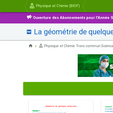
Physique et Chimie (BIOF)
Ouverture des Abonnements pour l'Année S
La géométrie de quelques
Physique et Chimie Tronc commun Scienc