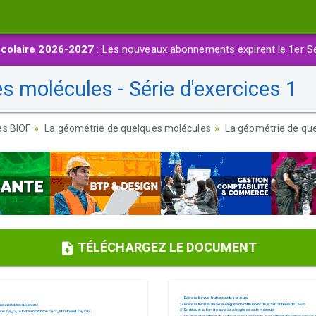
colaire 2026-2027
: Les nouveaux abonnements expirent le 1er S
 molécules - Série d'exercices 1
es BIOF
La géométrie de quelques molécules
La géométrie de que
TÉLÉCHARGEZ LE DOCUMENT