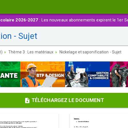
colaire 2026-2027
: Les nouveaux abonnements expirent le 1er S
ion - Sujet
é)
Thème 3 : Les matériaux
Nickelage et saponification - Sujet
TÉLÉCHARGEZ LE DOCUMENT