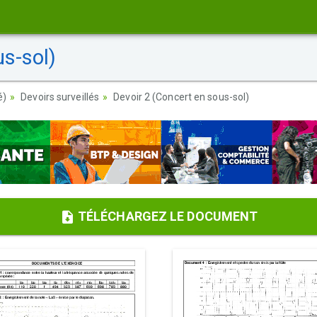
s-sol)
é)
Devoirs surveillés
Devoir 2 (Concert en sous-sol)
TÉLÉCHARGEZ LE DOCUMENT