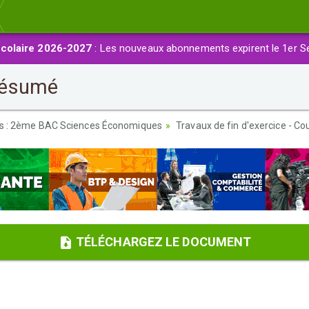
colaire 2026-2027
: Les nouveaux abonnements expirent le 1er S
Résumé
es : 2ème BAC Sciences Économiques
Travaux de fin d'exercice - Co
TÉLÉCHARGEZ LE DOCUMENT