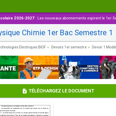
colaire 2026-2027
: Les nouveaux abonnements expirent le 1er S
ysique Chimie 1er Bac Semestre 1
chnologies Electriques BIOF
Devoirs 1er semestre
Devoir 1 Modè
TÉLÉCHARGEZ LE DOCUMENT