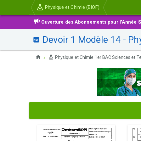
Physique et Chimie (BIOF)
Ouverture des Abonnements pour l'Année S
Devoir 1 Modèle 14 - Ph
Physique et Chimie 1er BAC Sciences et Te