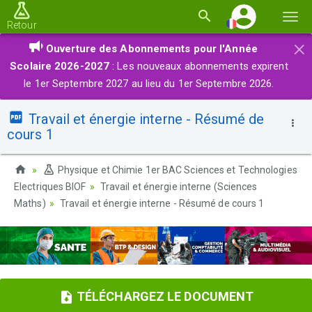
Basc
Retour
la
×
Ouverture des Abonnements pour l'Année
navi
Scolaire 2026-2027
: Les nouveaux abonnements expirent
le 1er Septembre 2027 au lieu du 1er Septembre 2026.
Travail et énergie interne - Résumé de
cours 1
Physique et Chimie 1er BAC Sciences et Technologies
Electriques BIOF
Travail et énergie interne (Sciences
Maths)
Travail et énergie interne - Résumé de cours 1
TÉLÉCHARGEZ LE DOCUMENT