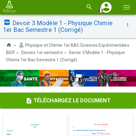
Basc
Retour
la
Devoir 3 Modèle 1 - Physique Chimie
navi
1er Bac Semestre 1 (Corrigé)
Physique et Chimie 1er BAC Sciences Expérimentales
BIOF
Devoirs 1er semestre
Devoir 3 Modèle 1 - Physique
Chimie 1er Bac Semestre 1 (Corrigé)
TÉLÉCHARGEZ LE DOCUMENT