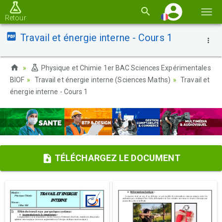
Basc
Retour
la
Travail et énergie interne - Cours 1
navi
Physique et Chimie 1er BAC Sciences Expérimentales
BIOF
Travail et énergie interne (Sciences Maths)
Travail et
énergie interne - Cours 1
TÉLÉCHARGEZ LE DOCUMENT