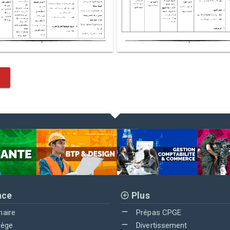
nce
Plus
maire
Prépas CPGE
lège
Divertissement