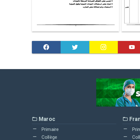
Maroc
Fra
Primaire
Pri
Collège
Col