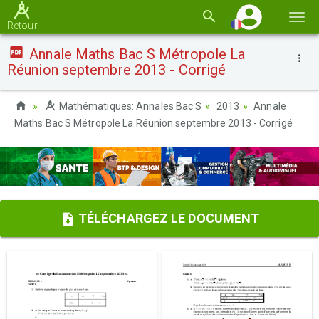
Basc
Retour
la
Annale Maths Bac S Métropole La
navi
Réunion septembre 2013 - Corrigé
Mathématiques: Annales Bac S
2013
Annale
Maths Bac S Métropole La Réunion septembre 2013 - Corrigé
TÉLÉCHARGEZ LE DOCUMENT