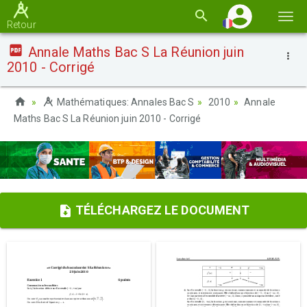
Basc
Retour
la
Annale Maths Bac S La Réunion juin
navi
2010 - Corrigé
Mathématiques: Annales Bac S
2010
Annale
Maths Bac S La Réunion juin 2010 - Corrigé
TÉLÉCHARGEZ LE DOCUMENT