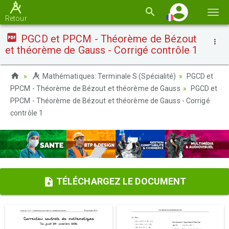
Basc
Retour
la
PGCD et PPCM - Théorème de Bézout
navi
et théorème de Gauss - Corrigé contrôle 1
Mathématiques: Terminale S (Spécialité)
PGCD et
PPCM - Théorème de Bézout et théorème de Gauss
PGCD et
PPCM - Théorème de Bézout et théorème de Gauss - Corrigé
contrôle 1
TÉLÉCHARGEZ LE DOCUMENT