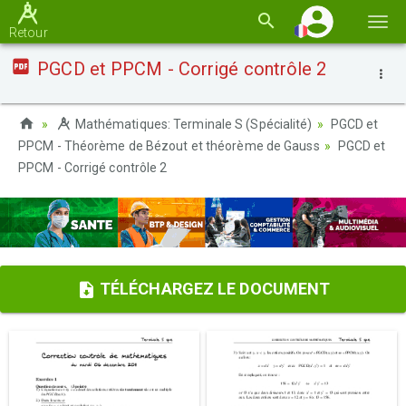
Basc
Retour
la
PGCD et PPCM - Corrigé contrôle 2
navi
Mathématiques: Terminale S (Spécialité)
PGCD et
PPCM - Théorème de Bézout et théorème de Gauss
PGCD et
PPCM - Corrigé contrôle 2
TÉLÉCHARGEZ LE DOCUMENT