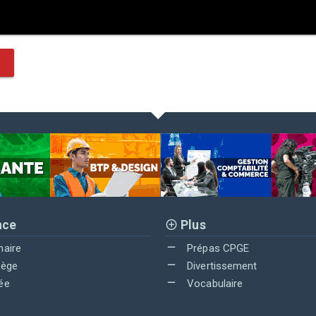
nce
Plus
maire
Prépas CPGE
lège
Divertissement
ée
Vocabulaire