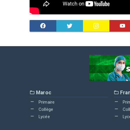
Maroc
Fra
Primaire
Pri
Collège
Col
Lycée
Lyc