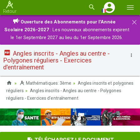
Basc
Retour
la
×
Ouverture des Abonnements pour l'Année
navi
Scolaire 2026-2027
: Les nouveaux abonnements expirent
le 1er Septembre 2027 au lieu du 1er Septembre 2026.
Angles inscrits - Angles au centre -
Polygones réguliers - Exercices
d'entraînement
Mathématiques: 3ème
Angles inscrits et polygones
réguliers
Angles inscrits - Angles au centre - Polygones
réguliers - Exercices d'entraînement
TÉLÉCHARGEZ LE DOCUMENT