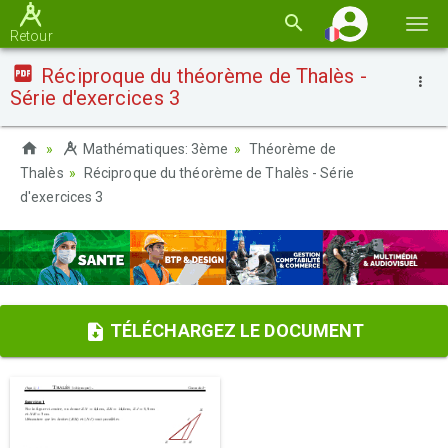
Basc
Retour
la
Réciproque du théorème de Thalès -
navi
Série d'exercices 3
Mathématiques: 3ème
Théorème de
Thalès
Réciproque du théorème de Thalès - Série
d'exercices 3
TÉLÉCHARGEZ LE DOCUMENT