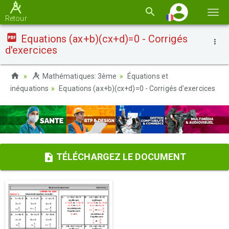
Basc
Retour
la
Equations (ax+b)(cx+d)=0 - Corrigés
navi
d'exercices
Mathématiques: 3ème
Équations et
inéquations
Equations (ax+b)(cx+d)=0 - Corrigés d'exercices
TÉLÉCHARGEZ LE DOCUMENT