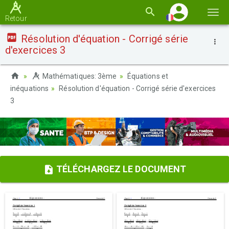
Basc
Retour
la
Résolution d'équation - Corrigé série
navi
d'exercices 3
Mathématiques: 3ème
Équations et
inéquations
Résolution d'équation - Corrigé série d'exercices
3
TÉLÉCHARGEZ LE DOCUMENT