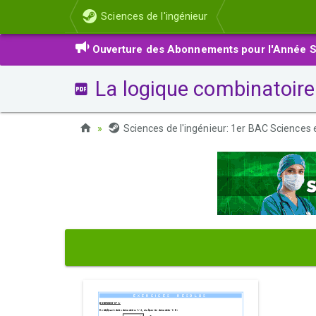
Sciences de l'ingénieur
Ouverture des Abonnements pour l'Année S
La logique combinatoire 
Sciences de l'ingénieur: 1er BAC Sciences