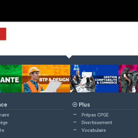
nce
Plus
maire
Prépas CPGE
lège
Divertissement
ée
Vocabulaire