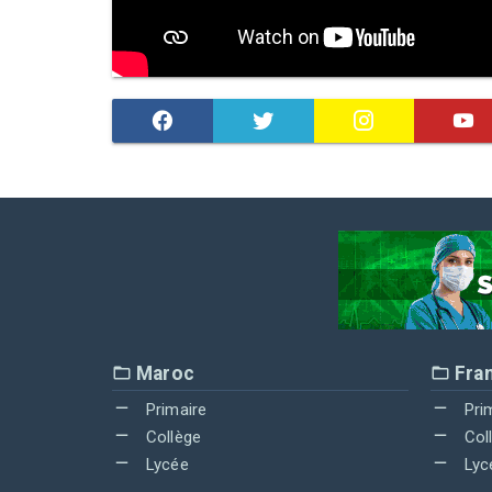
Maroc
Fra
Primaire
Pri
Collège
Col
Lycée
Lyc