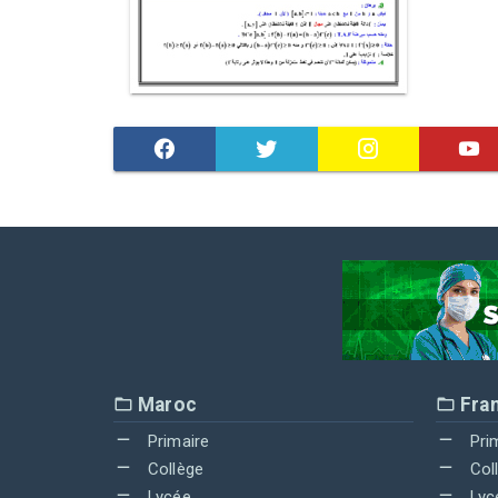
Maroc
Fra
Primaire
Pri
Collège
Col
Lycée
Lyc