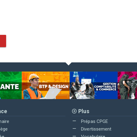
nce
Plus
maire
Prépas CPGE
lège
Divertissement
ée
Vocabulaire