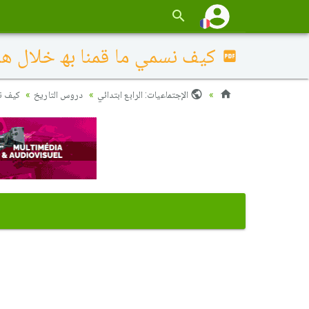
كیف نسمي ما قمنا بھ خلال ھذ
الإجتماعيات: الرابع ابتدائي
دروس التاريخ
كیف نس