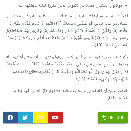
موضوع الطغيان ممثلا في (ثمود) الذين عقروا الناقة فأهلكهم الله.
ابتدأت بالقسم بمخلوقات الله على نجاح الإنسان إن أطاع الله وعلى هلاكه إن
عصاه، من قوله تعالى: {وَالشَّمْسِ وَضُحَاهَا (1) وَالْقَمَرِ إِذَا تَلَاهَا (2) وَالنَّهَارِ إِذَا
جَلَّاهَا (3) وَاللَّيْلِ إِذَا يَغْشَاهَا (4) وَالسَّمَاءِ وَمَا بَنَاهَا (5) وَالْأَرْضِ وَمَا طَحَاهَا (6)
وَنَفْسٍ وَمَا سَوَّاهَا (7) فَأَلْهَمَهَا فُجُورَهَا وَتَقْوَاهَا (8) قَدْ أَفْلَحَ مَن زَكَّاهَا (9) وَقَدْ
خَابَ مَن دَسَّاهَا (10)}.
ذكرت قصة ثمود قوم صالح الذين كذبوا وبغوا وعقروا الناقة حتى أهلكهم الله
وباتوا عبرة لمن يعتبر، قال تعالى: {كَذَّبَتْ ثَمُودُ بِطَغْوَاهَا (11) إِذِ انبَعَثَ أَشْقَاهَا
(12) فَقَالَ لَهُمْ رَسُولُ اللَّهِ نَاقَةَ اللَّهِ وَسُقْيَاهَا (13) فَكَذَّبُوهُ فَعَقَرُوهَا فَدَمْدَمَ
عَلَيْهِمْ رَبُّهُم بِذَنبِهِمْ فَسَوَّاهَا (14)}.
ختمت ببيان أن الله تعالى لا يخاف عاقبة إهلاكهم، قال تعالى: {وَلَا يَخَافُ
عُقْبَاهَا (15)}.
RETOUR