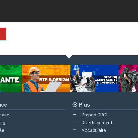
nce
Plus
maire
Prépas CPGE
lège
Divertissement
ée
Vocabulaire