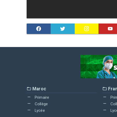
Maroc
Fra
Primaire
Pri
Collège
Col
Lycée
Lyc