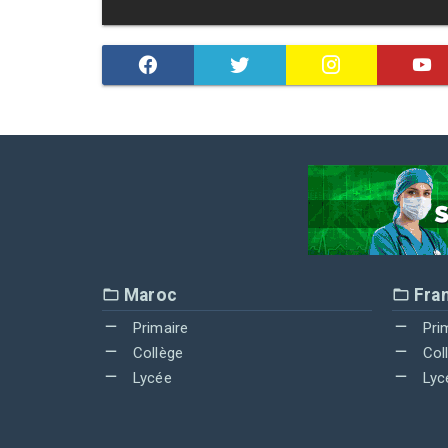
Maroc
Fra
Primaire
Pri
Collège
Col
Lycée
Lyc