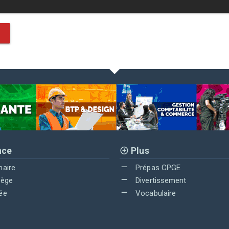
nce
Plus
maire
Prépas CPGE
lège
Divertissement
ée
Vocabulaire