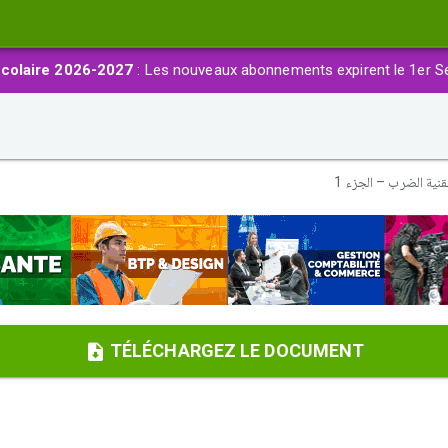
colaire 2026-2027
: Les nouveaux abonnements expirent le 1er S
قنية الضرب – الجزء 1
TÉLÉCHARGEZ LE DOCUMENT