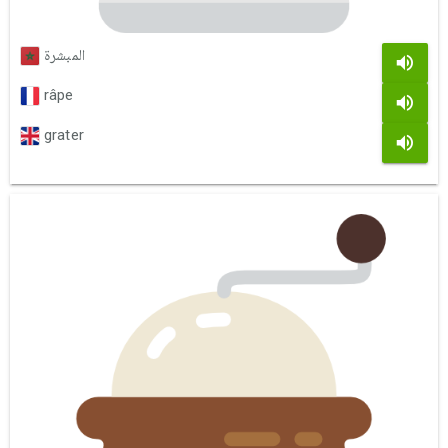
المبشرة
râpe
grater