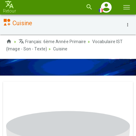
Basc
Retour
la
Cuisine
navi
Français: 6ème Année Primaire
Vocabulaire IST
(Image - Son - Texte)
Cuisine