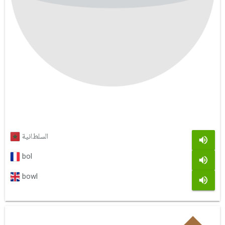
السلطانية
bol
bowl