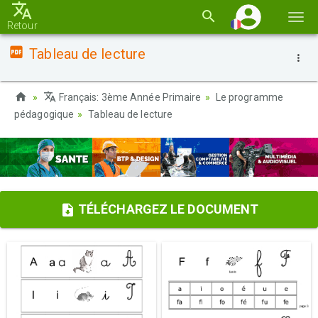
Basc
Retour
la
Tableau de lecture
navi
Français: 3ème Année Primaire
Le programme
pédagogique
Tableau de lecture
TÉLÉCHARGEZ LE DOCUMENT