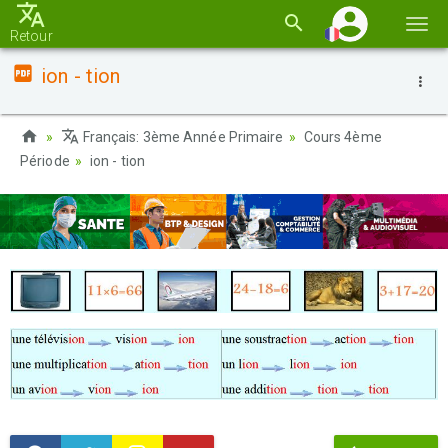
Basc
Retour
la
ion - tion
navi
Français: 3ème Année Primaire
Cours 4ème
Période
ion - tion