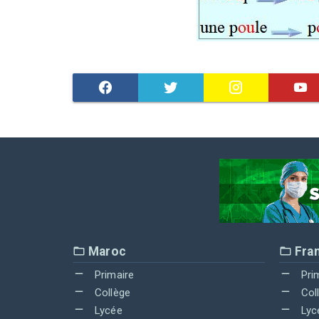
Maroc
Fra
Primaire
Pri
Collège
Col
Lycée
Lyc