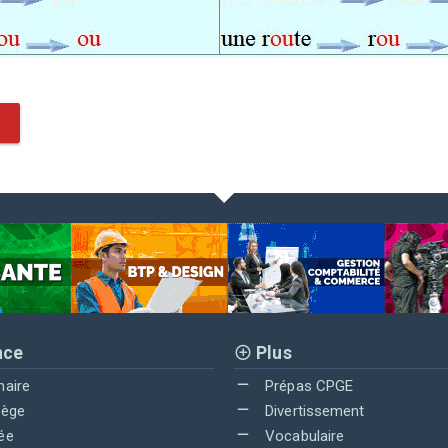
nce
Plus
maire
Prépas CPGE
lège
Divertissement
ée
Vocabulaire